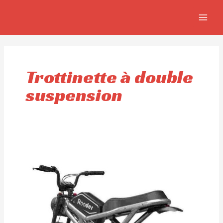
Aller
MAIN
au
MEN
contenu
Trottinette à double
suspension