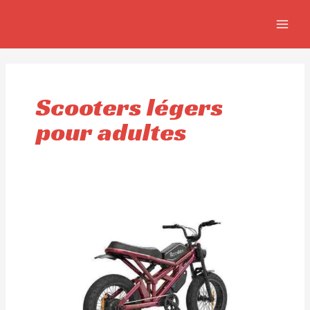
Aller
MAIN
au
MEN
contenu
Scooters légers
pour adultes