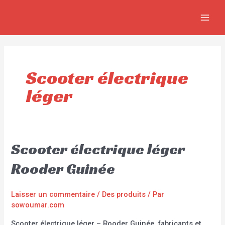
Aller
MAIN
au
MEN
contenu
Scooter électrique
léger
Scooter électrique léger
Rooder Guinée
Laisser un commentaire
/
Des produits
/ Par
sowoumar.com
Scooter électrique léger – Rooder Guinée, fabricants et