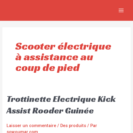
Aller
MAIN
au
MEN
contenu
Scooter électrique
à assistance au
coup de pied
Trottinette Electrique Kick
Assist Rooder Guinée
Laisser un commentaire
/
Des produits
/ Par
sowoumar.com