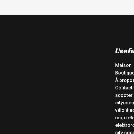
Usefu
Maison
Boutiqu
À propo
Contact
scooter 
citycoc
vélo éle
moto éle
elektror
city coc