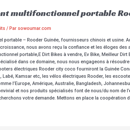
iant multifonctionnel portable R
its
/ Par
sowoumar.com
el portable – Rooder Guinée, fournisseurs chinois et usine. Adh
 croissance, nous avons reçu la confiance et les éloges des
nctionnel portable,E Dirt Bikes à vendre, Ev Bike, Meilleur Dirt 
 spécialisé dans ce domaine, nous nous engageons à résoudre
cooters électriques Rooder city coco fourniront la Guinée Co
u, Labé, Kamsar etc, les vélos électriques Rooder, les escoot
omme l’Europe, Amérique, Australie, Bangladesh, Johannesbur
onvivial et nos produits spécialisés font de nous/du nom de l’
echerchons votre demande. Mettons en place la coopération d