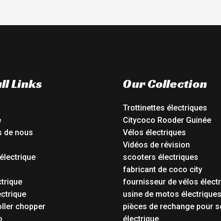
ll Links
Our Collection
Trottinettes électriques
e
Citycoco Rooder Guinée
s de nous
Vélos électriques
Vidéos de révision
électrique
scooters électriques
o
fabricant de coco city
ctrique
fournisseur de vélos élect
ctrique
usine de motos électrique
oller chopper
pièces de rechange pour s
o
électrique