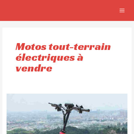
Aller
MAIN
au
MEN
contenu
Motos tout-terrain
électriques à
vendre