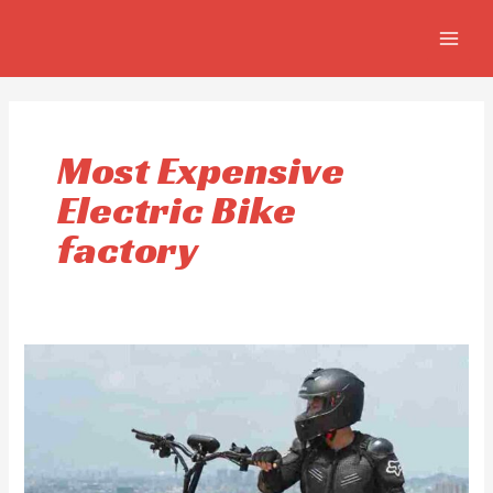
Aller
MAIN
au
MEN
contenu
Most Expensive
Electric Bike
factory