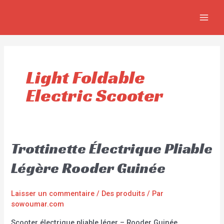
Aller
MAIN
au
MEN
contenu
Light Foldable
Electric Scooter
Trottinette Électrique Pliable
Légère Rooder Guinée
Laisser un commentaire
/
Des produits
/ Par
sowoumar.com
Scooter électrique pliable léger – Rooder Guinée,