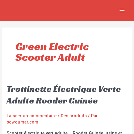
Aller
MAIN
au
MEN
contenu
Green Electric
Scooter Adult
Trottinette Électrique Verte
Adulte Rooder Guinée
Laisser un commentaire
/
Des produits
/ Par
sowoumar.com
Scooter électrique vert adulte – Rooder Guinée, usine et