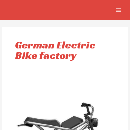
Aller
MAIN
au
MEN
contenu
German Electric
Bike factory