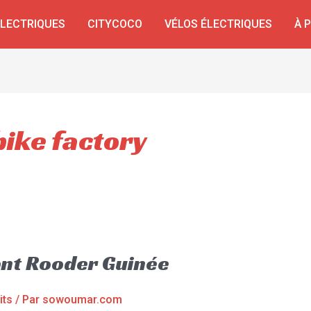
ÉLECTRIQUES
CITYCOCO
VÉLOS ÉLECTRIQUES
À 
bike factory
iant Rooder Guinée
its
/ Par
sowoumar.com