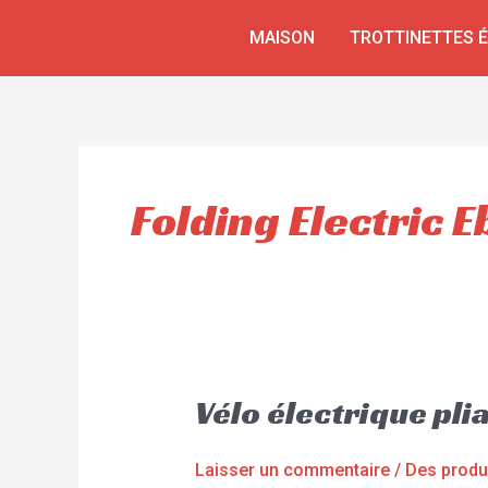
Aller
MAISON
TROTTINETTES 
au
contenu
Folding Electric E
Vélo électrique pl
Laisser un commentaire
/
Des produ