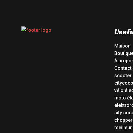
Usefu
Maison
Boutiqu
À propo
Contact
scooter 
citycoc
vélo éle
moto éle
elektror
city coc
chopper
meilleur