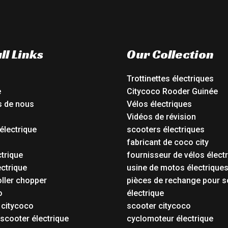
ll Links
Our Collection
Trottinettes électriques
e
Citycoco Rooder Guinée
s de nous
Vélos électriques
Vidéos de révision
électrique
scooters électriques
o
fabricant de coco city
ctrique
fournisseur de vélos élect
ctrique
usine de motos électrique
oller chopper
pièces de rechange pour s
o
électrique
 citycoco
scooter citycoco
 scooter électrique
cyclomoteur électrique