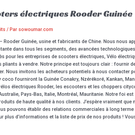
oters électriques Rooder Guinée
its
/ Par
sowoumar.com
 – Rooder Guinée, usine et fabricants de Chine. Nous nous ap
tante dans tous les segments, des avancées technologiques 
s pour les entreprises de scooters électriques, Vélo électrique
 pliants à vendre. Notre principe est toujours clair : fournir d
ier. Nous invitons les acheteurs potentiels à nous contacte
 coco fourniront la Guinée Conakry, Nzérékoré, Kankan, Manéa
élos électriques Rooder, les escooters et les choppers cityc
tralie, Pays-Bas, Italie, Montréal, Mauritanie. Notre foi est
duits de haute qualité à nos clients. J’espère vraiment que 
 pouvons établir des relations commerciales à long terme l
 plus d’informations et la liste de prix de nos produits ! Vo