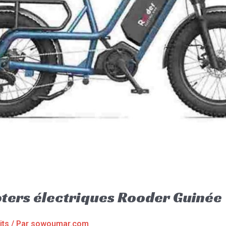
oters électriques Rooder Guinée
its
/ Par
sowoumar.com