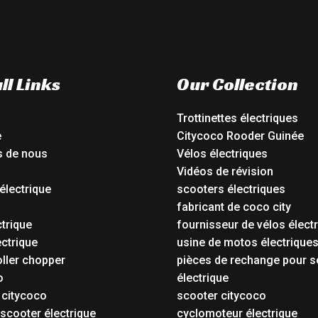
ll Links
Our Collection
Trottinettes électriques
e
Citycoco Rooder Guinée
s de nous
Vélos électriques
Vidéos de révision
électrique
scooters électriques
o
fabricant de coco city
ctrique
fournisseur de vélos élect
ctrique
usine de motos électrique
oller chopper
pièces de rechange pour s
o
électrique
 citycoco
scooter citycoco
 scooter électrique
cyclomoteur électrique