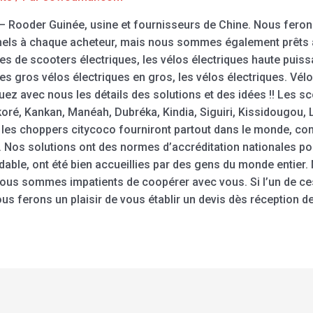
 – Rooder Guinée, usine et fournisseurs de Chine. Nous fero
nels à chaque acheteur, mais nous sommes également prêts à
es de scooters électriques, les vélos électriques haute puissa
 les gros vélos électriques en gros, les vélos électriques. V
 avec nous les détails des solutions et des idées !! Les sc
oré, Kankan, Manéah, Dubréka, Kindia, Siguiri, Kissidougou, 
t les choppers citycoco fourniront partout dans le monde, co
. Nos solutions ont des normes d’accréditation nationales po
rdable, ont été bien accueillies par des gens du monde entier.
us sommes impatients de coopérer avec vous. Si l’un de ces
ous ferons un plaisir de vous établir un devis dès réception de