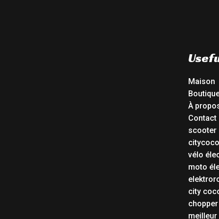
Usefu
Maison
Boutiqu
À propo
Contact
scooter 
citycoc
vélo éle
moto éle
elektror
city coc
chopper
meilleur