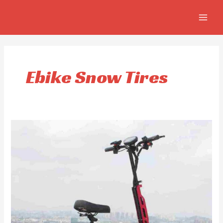
Aller
MAIN
au
MEN
contenu
Ebike Snow Tires