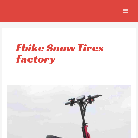
Aller
MAIN
au
MEN
contenu
Ebike Snow Tires
factory