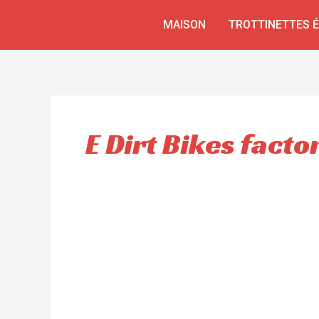
Aller
MAISON
TROTTINETTES 
au
contenu
E Dirt Bikes facto