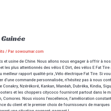
r Guinée
its
/ Par
sowoumar.com
ts et usine de Chine. Nous allons nous engager à offrir à nos 
t les plus attentionnés des vélos E Dirt, des vélos E Fat Tire
au meilleur rapport qualité-prix ,Vélo électrique Fat Tire. Si vo
ter d’une commande personnalisée, n’hésitez pas à nous cont
ée Conakry, Nzérékoré, Kankan, Manéah, Dubréka, Kindia, Sigu
scooters et les choppers citycoco fourniront partout dans le
n, Comores. Nous visons l’excellence, l’amélioration constant
nce du client et le premier choix de fournisseurs de marque
ageant une situation gagnant-gagnant !