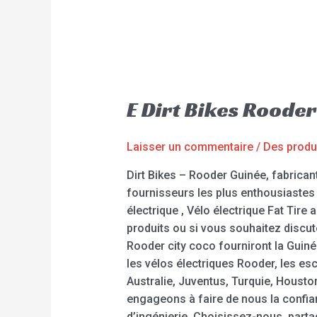
E Dirt Bikes Roode
Laisser un commentaire
/
Des produ
Dirt Bikes – Rooder Guinée, fabrican
fournisseurs les plus enthousiastes e
électrique , Vélo électrique Fat Tire 
produits ou si vous souhaitez discu
Rooder city coco fourniront la Guin
les vélos électriques Rooder, les e
Australie, Juventus, Turquie, Housto
engageons à faire de nous la confia
d’ingénierie. Choisissez-nous, part