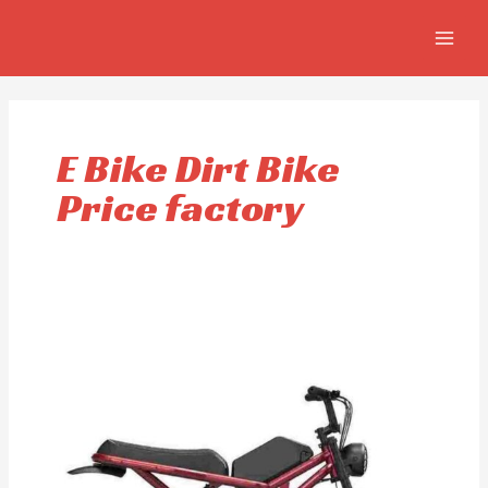
Aller
MAIN
au
MEN
contenu
E Bike Dirt Bike
Price factory