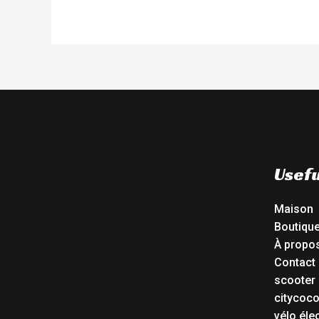
Usefu
Maison
Boutiqu
À propo
Contact
scooter 
citycoc
vélo éle