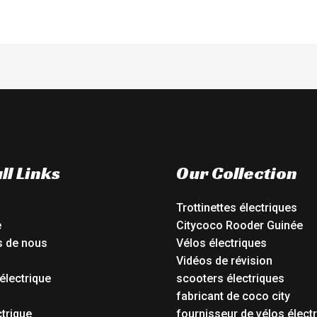
ll Links
Our Collection
Trottinettes électriques
e
Citycoco Rooder Guinée
s de nous
Vélos électriques
Vidéos de révision
électrique
scooters électriques
o
fabricant de coco city
ctrique
fournisseur de vélos élect