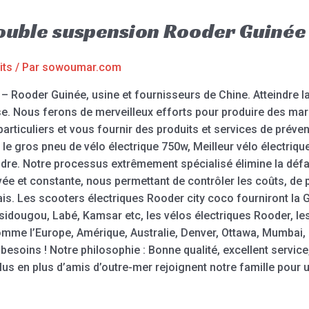
double suspension Rooder Guinée
its
/ Par
sowoumar.com
 – Rooder Guinée, usine et fournisseurs de Chine. Atteindre
rise. Nous ferons de merveilleux efforts pour produire des ma
rticuliers et vous fournir des produits et services de préven
le gros pneu de vélo électrique 750w, Meilleur vélo électriqu
re. Notre processus extrêmement spécialisé élimine la défa
 et constante, nous permettant de contrôler les coûts, de pla
ais. Les scooters électriques Rooder city coco fourniront la
ssidougou, Labé, Kamsar etc, les vélos électriques Rooder, l
omme l’Europe, Amérique, Australie, Denver, Ottawa, Mumbai,
 besoins ! Notre philosophie : Bonne qualité, excellent servic
us en plus d’amis d’outre-mer rejoignent notre famille pour 