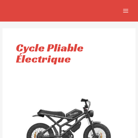
Aller
MAIN
au
MEN
contenu
Cycle Pliable
Électrique