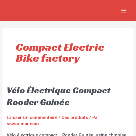
Aller
MAIN
au
MEN
contenu
Compact Electric
Bike factory
Vélo Électrique Compact
Rooder Guinée
Laisser un commentaire
/
Des produits
/ Par
sowoumar.com
Vélo électrique compact – Rooder Guinée, usine chinoise