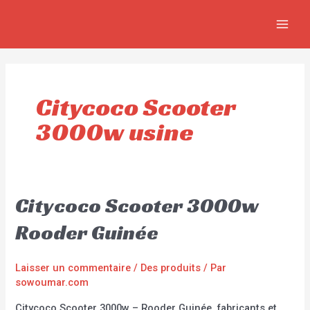
Aller
MAIN
au
MEN
contenu
Citycoco Scooter
3000w usine
Citycoco Scooter 3000w
Rooder Guinée
Laisser un commentaire
/
Des produits
/ Par
sowoumar.com
Citycoco Scooter 3000w – Rooder Guinée, fabricants et