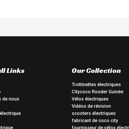
ll Links
Our Collection
Trottinettes électriques
e
Citycoco Rooder Guinée
s de nous
Vélos électriques
Vidéos de révision
électrique
scooters électriques
o
fabricant de coco city
ctrique
fournisseur de vélos élect