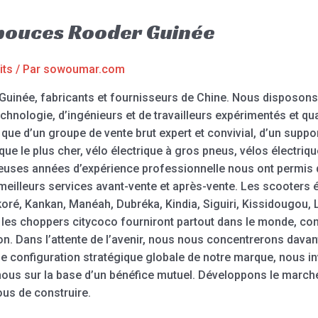
 pouces Rooder Guinée
its
/ Par
sowoumar.com
Guinée, fabricants et fournisseurs de Chine. Nous disposon
technologie, d’ingénieurs et de travailleurs expérimentés et q
 que d’un groupe de vente brut expert et convivial, d’un suppo
que le plus cher, vélo électrique à gros pneus, vélos électriqu
uses années d’expérience professionnelle nous ont permis de
 meilleurs services avant-vente et après-vente. Les scooters 
oré, Kankan, Manéah, Dubréka, Kindia, Siguiri, Kissidougou, 
t les choppers citycoco fourniront partout dans le monde, co
n. Dans l’attente de l’avenir, nous nous concentrerons davant
e configuration stratégique globale de notre marque, nous in
c nous sur la base d’un bénéfice mutuel. Développons le march
us de construire.