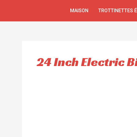
Aller
MAISON
TROTTINETTES 
au
contenu
24 Inch Electric B