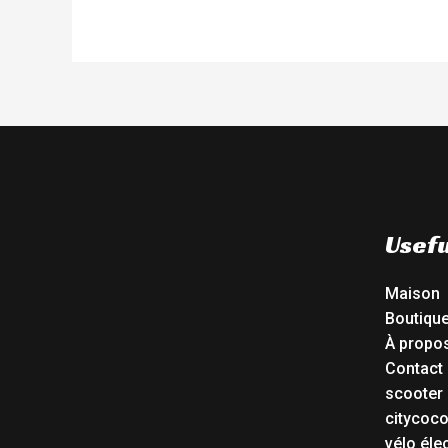
Usefu
Maison
Boutiqu
À propo
Contact
scooter 
citycoc
vélo éle