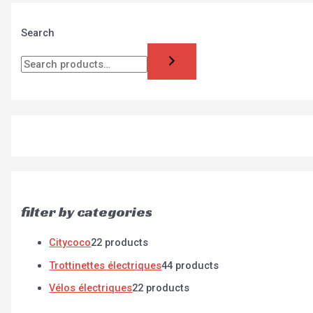
Search
filter by categories
Citycoco
2
2 products
Trottinettes électriques
4
4 products
Vélos électriques
2
2 products