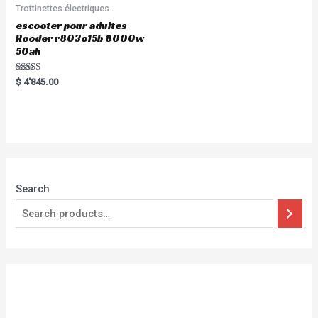
Trottinettes électriques
escooter pour adultes
Rooder r803o15b 8000w
50ah
Rated
$
4'845.00
5.00
out of 5
Search