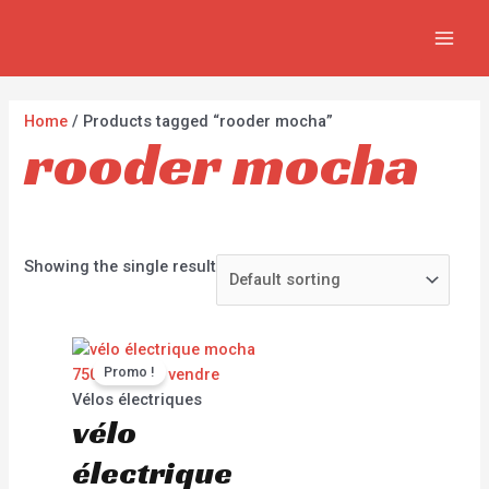
Aller
2
2
4
MAI
au
p
p
p
MEN
contenu
r
r
r
o
o
o
Home
/ Products tagged “rooder mocha”
rooder mocha
d
d
d
u
u
u
c
c
c
t
t
t
Showing the single result
s
s
s
Promo !
Vélos électriques
vélo
électrique