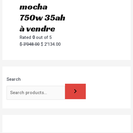
mocha
750w 35ah
à vendre
Rated
0
out of 5
$
3'048.00
$
2'134.00
Search