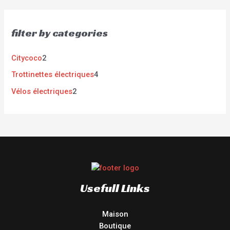
filter by categories
Citycoco
2
Trottinettes électriques
4
Vélos électriques
2
Usefull Links
Maison
Boutique